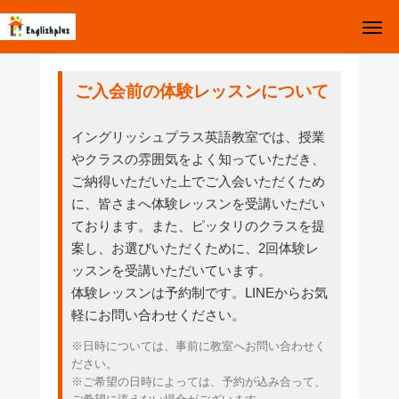
お知らせ
Top
ご入会前の
体験レッスンについて
お問い合わせ
Instagram
イングリッシュプラス英語教室では、授業
やクラスの雰囲気をよく知っていただき、
体験レッスン受付中
ご納得いただいた上でご入会いただくため
に、皆さまへ体験レッスンを受講いただい
イングリッシュプラスとは
ております。また、ピッタリのクラスを提
案し、お選びいただくために、2回体験レ
クラスについて
ッスンを受講いただいています。
体験レッスンは予約制です。LINEからお気
Q&A
軽にお問い合わせください。
スケジュール
※日時については、事前に教室へお問い合わせく
ださい。
※ご希望の日時によっては、予約が込み合って、
イベント