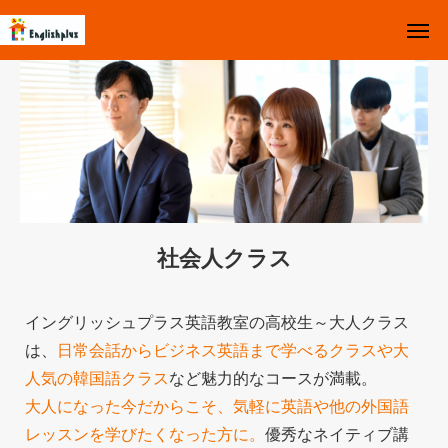
お知らせ
Top
お問い合わせ
Instagram
体験レッスン受付中
イングリッシュプラスとは
社会人クラス
クラスについて
イングリッシュプラス英語教室の高校生～大人クラス
Q&A
は、
日常会話からビジネス英語まで学べるクラスや大
人気の韓国語クラス
など魅力的なコースが満載。
スケジュール
大人になった今だからこそ、気軽に英語や他の外国語
レッスンを学びたくなった方に。
優秀なネイティブ講
イベント