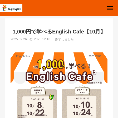
お知らせ
終了しました
1,000円で学べるEnglish Cafe【10月】
お知らせ
Top
1,000円で学べるEnglish Cafe【10月】
お問い合わせ
Instagram
2025.09.26
2025.12.18
終了しました
体験レッスン受付中
イングリッシュプラスとは
クラスについて
Q&A
スケジュール
イベント